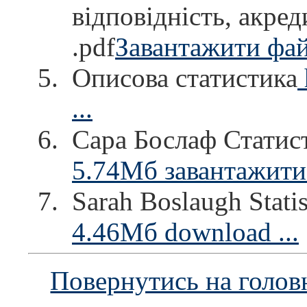
відповідність, акред
.pdf
Завантажити фай
Описова статистика
...
Сара Бослаф Статис
5.74Мб завантажити 
Sarah Boslaugh Stati
4.46Мб download ...
Повернутись на голов