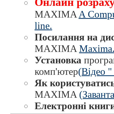
Онлайн розрах
MAXIMA
A Compu
line.
Посилання на ди
MAXIMA
Maxima.
Установка
прогр
комп'ютер
(Відео 
Як користуватис
MAXIMA
(Завант
Електронні книг