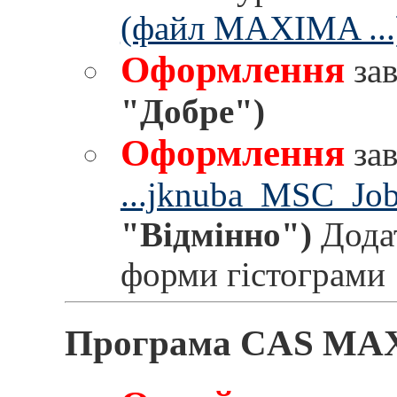
(файл MAXIMA ...
Оформлення
за
"Добре")
Оформлення
за
...jknuba_MSC_Job
"Відмінно")
Додат
форми гістограми
Програма CAS M