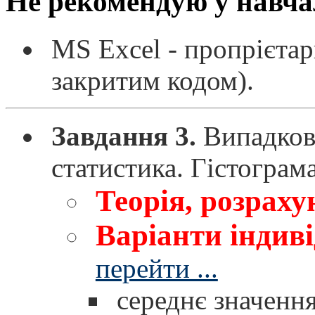
Не рекомендую
у навча
MS Excel - пропрієтар
закритим кодом).
Завдання 3.
Випадкова
статистика. Гістограма
Теорія, розрах
Варіанти індив
перейти ...
середнє значенн