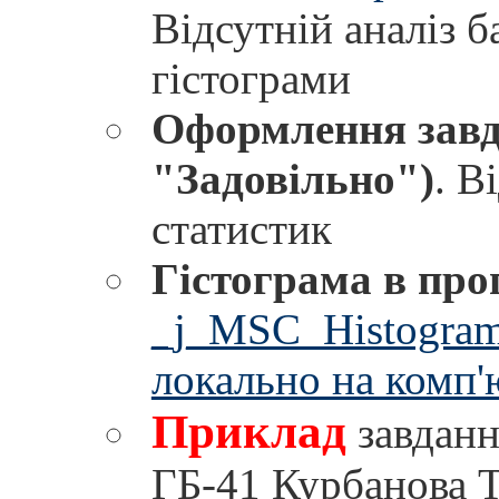
Відсутній аналіз 
гістограми
Оформлення зав
"Задовільно")
. В
статистик
Гістограма в про
_j_MSC_Histograma.
локально на комп'ют
Приклад
завданн
ГБ-41 Курбанова Т.